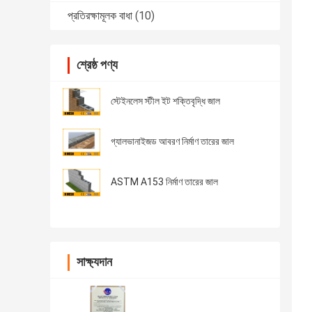
প্রতিরক্ষামূলক বাধা
(10)
শ্রেষ্ঠ পণ্য
স্টেইনলেস স্টীল ইট শক্তিবৃদ্ধি জাল
গ্যালভানাইজড আবরণ নির্মাণ তারের জাল
ASTM A153 নির্মাণ তারের জাল
সাক্ষ্যদান