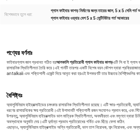
গ্লাস ফাইবার কাপড় নির্মাণের জন্য তারের জাল
,
5 x 5 সেমি গর্ত 
বিশেষভাবে তুলে ধরা:
গ্লাস ফাইবার ওয়্যার মেশ 5 x 5 সেন্টিমিটার গর্ত আকারের
পণ্যের বর্ণনাঃ
ফাইবারগ্লাস জাল প্রধানত গঠিত হয়
আলকালি প্রতিরোধী গ্লাস ফাইবার কাপড়
এটি সি বা ই গ্লাস 
রাসায়নিক স্থিতিশীলতা তৈরি করে।এই গার্নটি তারপর একটি বিশেষ বয়ন কৌশল দ্বারা প্রক্রিয়াজাত
antalkali এবং শক্তিশালী এজেন্ট দিয়ে আবৃত করা হয়এই উপকরণটি তার উচ্চতর বৈশিষ্ট্যগুলির ক
বৈশিষ্ট্যঃ
অ্যালুমিনিয়াম হাইড্রক্সাইডের চমৎকার রাসায়নিক স্থিতিশীলতা রয়েছে। এটি ক্ষার-প্রতিরোধী, অ্যা
ধরণের রাসায়নিকের ক্ষয় প্রতিরোধী।এই উপাদানটি শক্তিশালী রজন সংযোগও প্রদান করে, এবং স্টি
উপরন্তু, অ্যালুমিনিয়াম হাইড্রক্সাইড ভাল মাত্রিক স্থিতিশীলতা, অনমনীয়তা এবং মসৃণতা দ্বারা 
অবস্থানকে অনুমতি দেয়।এটি দুর্দান্ত প্রভাব প্রতিরোধের গর্বিত এবং ছিঁড়ে ফেলা কঠিন.
এছাড়াও, অ্যালুমিনিয়াম হাইড্রক্সাইড অগ্নি প্রতিরোধী, ভাল তাপ নিরোধক, শব্দ নিরোধক, এবং অন