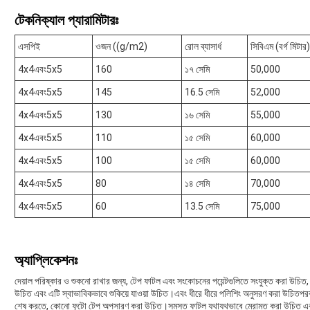
টেকনিক্যাল প্যারামিটারঃ
এসপিই
ওজন ((g/m2)
রোল ব্যাসার্ধ
সিবিএম (বর্গ মিটার)
4x4এবং5x5
160
১৭ সেমি
50,000
4x4এবং5x5
145
16.5 সেমি
52,000
4x4এবং5x5
130
১৬ সেমি
55,000
4x4এবং5x5
110
১৫ সেমি
60,000
4x4এবং5x5
100
১৫ সেমি
60,000
4x4এবং5x5
80
১৪ সেমি
70,000
4x4এবং5x5
60
13.5 সেমি
75,000
অ্যাপ্লিকেশনঃ
দেয়াল পরিষ্কার ও শুকনো রাখার জন্য, টেপ ফাটল এবং সংকোচনের পয়েন্টগুলিতে সংযুক্ত করা উচিত,
উচিত এবং এটি স্বাভাবিকভাবে শুকিয়ে যাওয়া উচিত।এবং ধীরে ধীরে পলিশিং অনুসরণ করা উচিতপরবর্
শেষ করতে, কোনো ফুটো টেপ অপসারণ করা উচিত।সমস্ত ফাটল যথাযথভাবে মেরামত করা উচিত এবং 