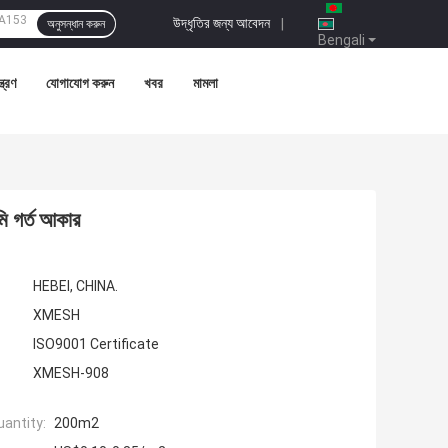
উদ্ধৃতির জন্য আবেদন
|
অনুসন্ধান করুন
Bengali
্ত্রণ
যোগাযোগ করুন
খবর
মামলা
েমি গর্ত আকার
HEBEI, CHINA.
XMESH
ISO9001 Certificate
XMESH-908
antity:
200m2