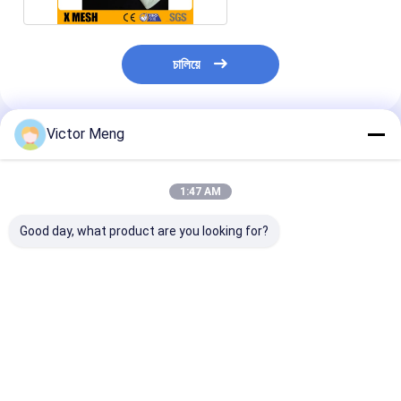
চালিয়ে
Victor Meng
প্রস্তাবিত পণ্য
1:47 AM
Good day, what product are you looking for?
নির্মাণের জন্য Q235 ইস্পাত
নমনীয় শক্তিশালী প্লেইন ওয়েভ
উচ্চ প্রসার্য শক্তি নির্ম
তারের ঝালাই জাল শীট
গ্লাস ফাইবার জাল রোল 50m
জাল ফাইবারগ্লাস কা
650g/M2
X 1.5m শিল্প অ্যাপ্লিকেশন
6x6 সেমি
জন্য
ভালো দাম
ভালো দাম
ভালো দাম