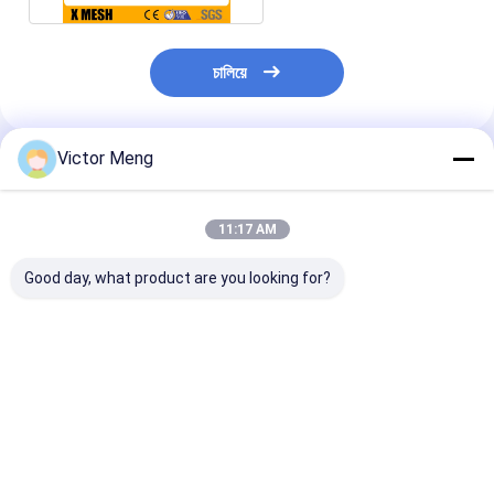
চালিয়ে
Victor Meng
প্রস্তাবিত পণ্য
11:17 AM
Good day, what product are you looking for?
AS/NZS4534 স্ট্যান্ডসার্ড
গরম ডুবানো গ্যালভানাইজড
4.83mm তারের ব্যাস
সহ 2.4mx3.6m স্টিল
মাইনিং ওয়্যার মেশ 75mm X
রক মাইন স্ক্রীন মে
গ্যালভানাইজড ওয়েল্ডেড তারের
50mm হোল সাইজ যা মরিচা
A1064 স্ট্যান্ডার্ড
জাল
নেই
ভালো দাম
ভালো দাম
ভালো দাম