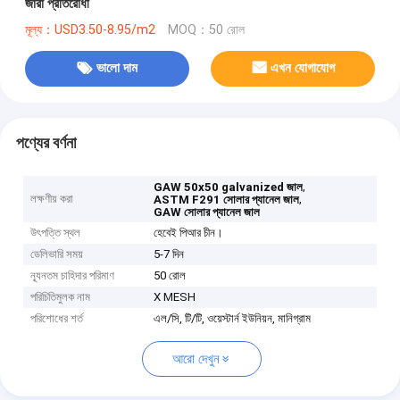
জারা প্রতিরোধী
মূল্য：USD3.50-8.95/m2
MOQ：50 রোল
ভালো দাম
এখন যোগাযোগ
পণ্যের বর্ণনা
,
GAW 50x50 galvanized জাল
লক্ষণীয় করা
,
ASTM F291 সোলার প্যানেল জাল
GAW সোলার প্যানেল জাল
উৎপত্তি স্থল
হেবেই পিআর চীন।
ডেলিভারি সময়
5-7 দিন
ন্যূনতম চাহিদার পরিমাণ
50 রোল
পরিচিতিমুলক নাম
X MESH
পরিশোধের শর্ত
এল/সি, টি/টি, ওয়েস্টার্ন ইউনিয়ন, মানিগ্রাম
আরো দেখুন