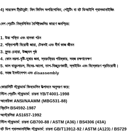
4) সারফেস ট্রিটমেন্ট: মিল ফিনিস অপরিশোধিত, পেইন্টিং বা হট ডিআইপি গ্যালভানাইজিং
মেশ গ্রেটিং নিম্নলিখিত বৈশিষ্ট্যগুলির কারণে জনপ্রিয়:
1. উচ্চ শক্তি এবং হালকা গঠন
2. শক্তিশালী বিরোধী জারা, টেকসই এবং দীর্ঘ কাজ জীবন
3. সুন্দর চেহারা, উজ্জ্বল পৃষ্ঠ
4. কোন ময়লা-বৃষ্টি-তুষার জমা, স্বয়ংক্রিয় পরিষ্কার, সহজ রক্ষণাবেক্ষণ
5. ভাল বায়ুচলাচল, দিনের-আলো, তাপ-বিচ্ছুরণকারী, স্লাইডিং এবং বিস্ফোরণ প্রতিরোধী।
6. সহজ ইনস্টলেশন এবং disassembly
কোয়ালিটি স্ট্যান্ডার্ড কিনডেলিন উত্পাদনে অনুসরণ করে:
স্টিল গ্রেটিং স্ট্যান্ডার্ড: চায়না YB/T4001-1998
আমেরিকা ANSI/NAAMM (MBG531-88)
ব্রিটেন BS4592-1987
অস্ট্রেলিয়া AS1657-1992
স্টিল স্ট্যান্ডার্ড: চায়না GB700-88 / ASTM (A36) / BS4306 (43A)
হট ডিপ গ্যালভানাইজিং স্ট্যান্ডার্ড: চায়না GB/T13912-92 / ASTM (A123) / BS729