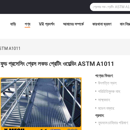
বাড়ি
পণ্য
VR প্রদর্শন
আমাদের সম্পর্কে
কারখানা ভ্রমণ
মান নিয়ন
ডিং ASTM A1011
ফুড প্রসেসিং প্রেস লকড গ্রেটিং ওয়েল্ডিং ASTM A1011
পণ্যের বিবরণ:
উৎপত্তি স্থল:
পরিচিতিমুলক নাম:
সাক্ষ্যদান:
মডেল নম্বার:
প্রদান:
ন্যূনতম চাহিদার পরিমাণ: