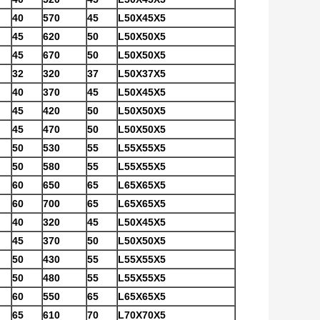
40
570
45
L50X45X5
45
620
50
L50X50X5
45
670
50
L50X50X5
32
320
37
L50X37X5
40
370
45
L50X45X5
45
420
50
L50X50X5
45
470
50
L50X50X5
50
530
55
L55X55X5
50
580
55
L55X55X5
60
650
65
L65X65X5
60
700
65
L65X65X5
40
320
45
L50X45X5
45
370
50
L50X50X5
50
430
55
L55X55X5
50
480
55
L55X55X5
60
550
65
L65X65X5
65
610
70
L70X70X5