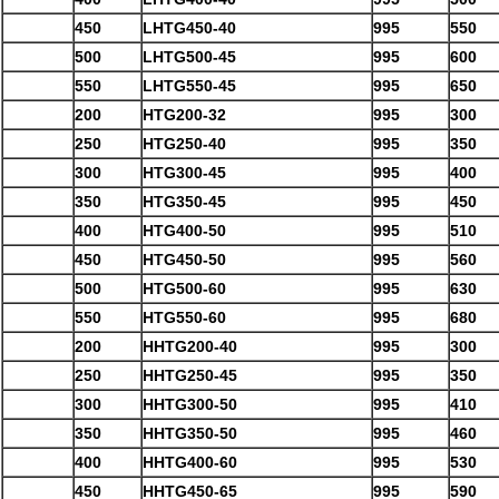
450
LHTG450-40
995
550
500
LHTG500-45
995
600
550
LHTG550-45
995
650
200
HTG200-32
995
300
250
HTG250-40
995
350
300
HTG300-45
995
400
350
HTG350-45
995
450
400
HTG400-50
995
510
450
HTG450-50
995
560
500
HTG500-60
995
630
550
HTG550-60
995
680
200
HHTG200-40
995
300
250
HHTG250-45
995
350
300
HHTG300-50
995
410
350
HHTG350-50
995
460
400
HHTG400-60
995
530
450
HHTG450-65
995
590