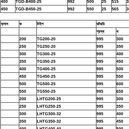
400
TGD-B400-25
992
500
25
515
3
450
TGD-B450-25
992
550
25
565
3
ক্লাস
ক
টাইপ
ঝাঁঝরি
প্রস্থ
খ
200
TG200-20
995
300
250
TG250-20
995
350
300
TG300-25
995
400
350
TG350-25
995
450
400
TG400-25
995
500
450
TG450-25
995
550
500
TG500-25
995
600
550
TG550-25
995
650
200
LHTG200-25
995
300
250
LHTG250-25
995
350
300
LHTG300-32
995
400
350
LHTG350-32
995
450
400
LHTG400-40
995
500