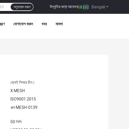
উদ্ধৃতির জন্য আবেদন
|
Bengali
অনুসন্ধান করুন
্ত্রণ
যোগাযোগ করুন
খবর
মামলা
হেবেই পিআর চীন।
X MESH
ISO9001:2015
এক্স MESH-0139
50 পিসি