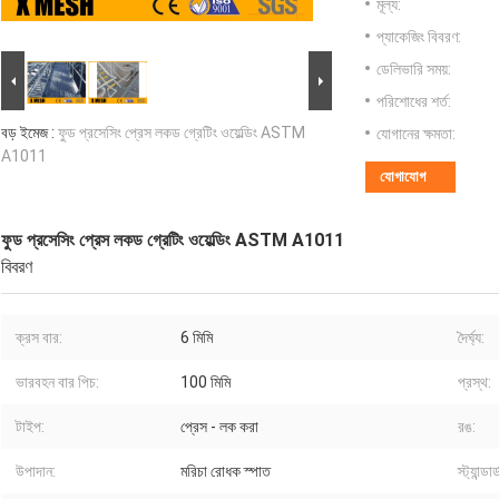
মূল্য:
প্যাকেজিং বিবরণ:
ডেলিভারি সময়:
পরিশোধের শর্ত:
বড় ইমেজ :
ফুড প্রসেসিং প্রেস লকড গ্রেটিং ওয়েল্ডিং ASTM
যোগানের ক্ষমতা:
A1011
যোগাযোগ
ফুড প্রসেসিং প্রেস লকড গ্রেটিং ওয়েল্ডিং ASTM A1011
বিবরণ
ক্রস বার:
6 মিমি
দৈর্ঘ্য:
ভারবহন বার পিচ:
100 মিমি
প্রস্থ:
টাইপ:
প্রেস - লক করা
রঙ:
উপাদান:
মরিচা রোধক স্পাত
স্ট্যান্ডার্