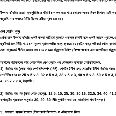
হাইড্রোলিকভাবে উচ্চ চাপে swaged হয়।এইভাবে, আপনাকে একটি কঠোর, কার্যত রক্ষণাবেক্ষণ-মুক
ইস্পাত ঝাঁঝরির মতো, অ্যালুমিনিয়াম ঝাঁঝরি চাপ লক হতে পারে সোয়েজ লকের বিকল্প হিসাবে।এই অ্যাপ
অনুমতি দেয় যেখানে নির্দিষ্ট বিশেষ চাহিদা পূরণ করা হয়।
মেশ গ্রেটিং খুলুন
খোলা জাল ইস্পাত ঝাঁঝরি একটি হালকা কাঠামো দৃঢ়ভাবে একসঙ্গে ঢালাই সঙ্গে একটি সমতল প্যানেল.এটি
প্ল্যাটফর্ম এবং সিঁড়ি পায়ে চলা সুরক্ষা প্যানেলগুলির জন্য ব্যবহৃত হয়।কঠিন ধাতুর পরিবর্তে খোল
দেয়।স্ট্যান্ডার্ড শীটের আকার হল 1m x 6m স্ট্যান্ডার্ড টাইপ (বিশেষ আকার এবং আমেরিকান স্ট্যা
আমাদের গ্রাহকদের কাছ থেকে স্টিল মেশ গ্রেটিং এর বেশিরভাগ ব্যবহৃত স্পেসিফিকেশন:
1) বিয়ারিং বার (লোড বার) স্পেসিফিকেশন (মিমি): প্লেইন টাইপ এবং সেরেটেড টাইপ বিয়ারিং
স্পেসিফিকেশন হল 25 x 5 x 3, 32 x 5 x 3, 38 x 5 x 3, 40 x 5 x 3, 50 x 5 x 3,
4, 75 x 7 x 4, ইত্যাদি।
2) বিয়ারিং বার পিচ (মাঝ থেকে কেন্দ্রে): 12.5, 15, 25, 30, 30.16, 32.5, 34, 40, 41
ক্লায়েন্টের প্রয়োজন অনুসারে 30, 40, 60 মিমি সুপারিশ করা হয়, আমেরিকা মান উপলব্ধ।
3) উপাদান: হালকা ইস্পাত (নিম্ন কার্বন ইস্পাত) বা স্টেইনলেস স্টিল